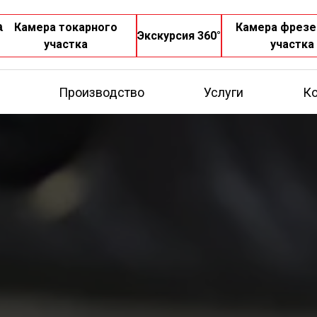
а
Камера токарного
Камера фрезе
Экскурсия 360°
участка
участка
Производство
Услуги
Ко