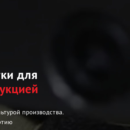
тки для
дукцией
льтурой производства.
ртию