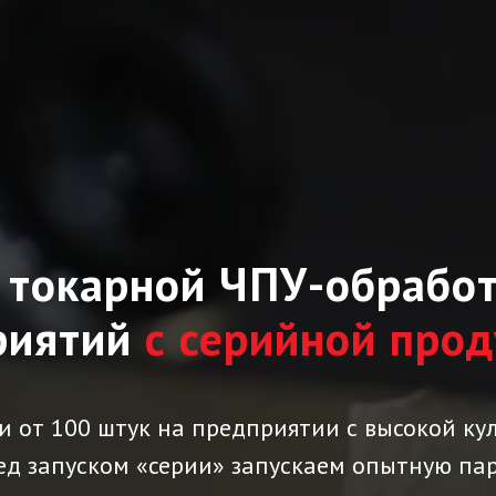
 токарной ЧПУ-обрабо
риятий
с серийной про
 от 100 штук на предприятии с высокой ку
ед запуском «серии» запускаем опытную па